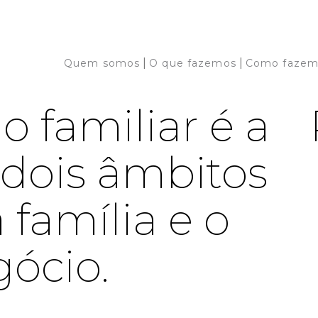
|
|
Quem somos
O que fazemos
Como fazem
 familiar é a
 dois âmbitos
a família e o
ócio.