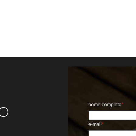
o
nome completo
*
e-mail
*