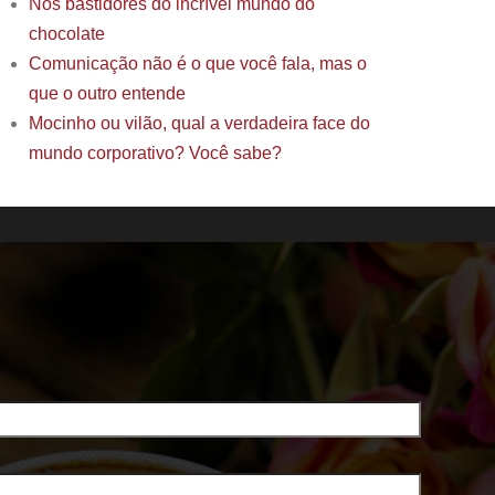
Nos bastidores do incrível mundo do
chocolate
Comunicação não é o que você fala, mas o
que o outro entende
Mocinho ou vilão, qual a verdadeira face do
mundo corporativo? Você sabe?