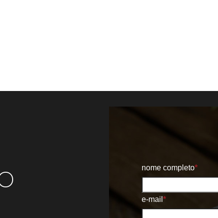
o
nome completo
*
e-mail
*