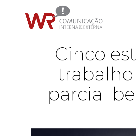
Cinco est
trabalh
parcial b