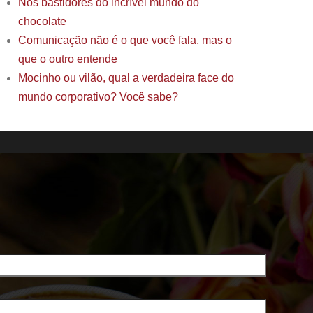
Nos bastidores do incrível mundo do
chocolate
Comunicação não é o que você fala, mas o
que o outro entende
Mocinho ou vilão, qual a verdadeira face do
mundo corporativo? Você sabe?