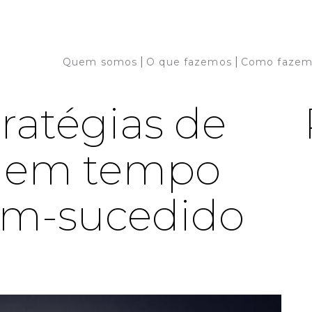
|
|
Quem somos
O que fazemos
Como fazem
ratégias de
o em tempo
em-sucedido