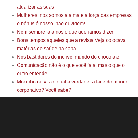
atualizar as suas
Mulheres. nós somos a alma e a força das empresas.
o bônus é nosso. não duvidem!
Nem sempre falamos o que queríamos dizer
Bons tempos aqueles que a revista Veja colocava
matérias de saúde na capa
Nos bastidores do incrível mundo do chocolate
Comunicação não é o que você fala, mas o que o
outro entende
Mocinho ou vilão, qual a verdadeira face do mundo
corporativo? Você sabe?