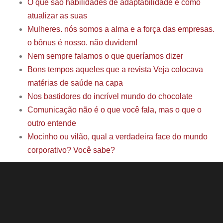
O que são habilidades de adaptabilidade e como
atualizar as suas
Mulheres. nós somos a alma e a força das empresas.
o bônus é nosso. não duvidem!
Nem sempre falamos o que queríamos dizer
Bons tempos aqueles que a revista Veja colocava
matérias de saúde na capa
Nos bastidores do incrível mundo do chocolate
Comunicação não é o que você fala, mas o que o
outro entende
Mocinho ou vilão, qual a verdadeira face do mundo
corporativo? Você sabe?