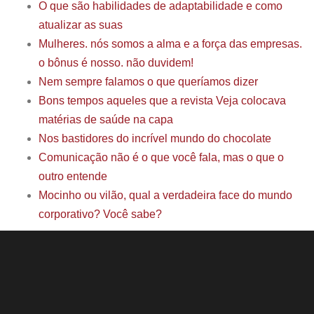
O que são habilidades de adaptabilidade e como
atualizar as suas
Mulheres. nós somos a alma e a força das empresas.
o bônus é nosso. não duvidem!
Nem sempre falamos o que queríamos dizer
Bons tempos aqueles que a revista Veja colocava
matérias de saúde na capa
Nos bastidores do incrível mundo do chocolate
Comunicação não é o que você fala, mas o que o
outro entende
Mocinho ou vilão, qual a verdadeira face do mundo
corporativo? Você sabe?