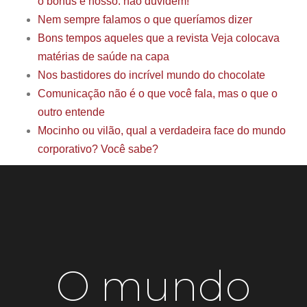
o bônus é nosso. não duvidem!
Nem sempre falamos o que queríamos dizer
Bons tempos aqueles que a revista Veja colocava
matérias de saúde na capa
Nos bastidores do incrível mundo do chocolate
Comunicação não é o que você fala, mas o que o
outro entende
Mocinho ou vilão, qual a verdadeira face do mundo
corporativo? Você sabe?
O mundo