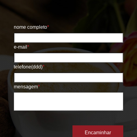
nome completo
*
e-mail
*
telefone(ddd)
*
mensagem
*